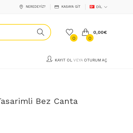
NEREDEYIZ?
KASAYA GIT
DIL
0,00€
0
0
KAYIT OL
VEYA
OTURUM AÇ
 Tasarimli Bez Canta