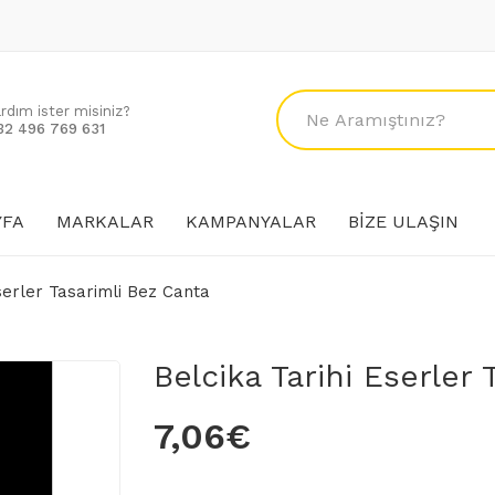
ardım ister misiniz?
32 496 769 631
YFA
MARKALAR
KAMPANYALAR
BIZE ULAŞIN
serler Tasarimli Bez Canta
Belcika Tarihi Eserler
7,06€