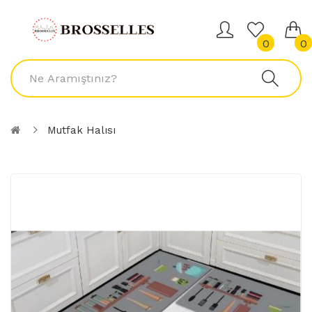
0
0
Mutfak Halısı