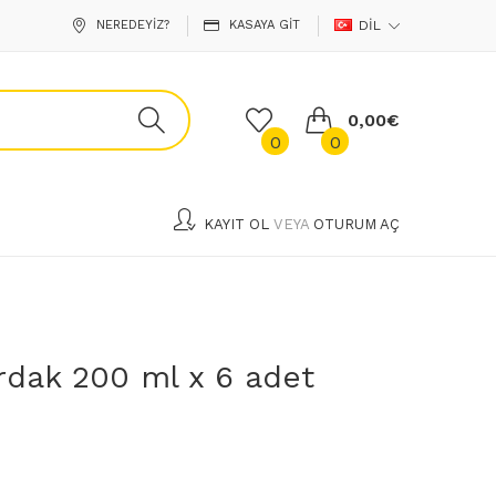
NEREDEYIZ?
KASAYA GIT
DIL
0,00€
0
0
KAYIT OL
VEYA
OTURUM AÇ
rdak 200 ml x 6 adet